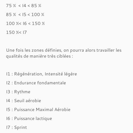
75 % < I4 < 85 %
85 % < I5 < 100 %
100 %< I6 < 150 %
150 %< I7
Une fois les zones définies, on pourra alors travailler les
qualités de manière très ciblées :
I1 : Régénération, Intensité légère
I2 : Endurance fondamentale
I3 : Rythme
I4 : Seuil aérobie
I5 : Puissance Maximal Aérobie
I6 : Puissance lactique
I7 : Sprint