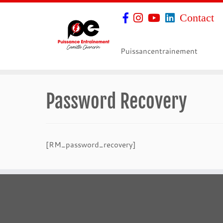
Contact
Puissancentrainement
Password Recovery
[RM_password_recovery]