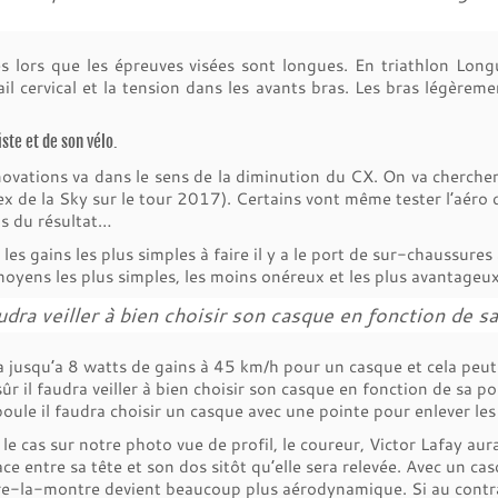
s lors que les épreuves visées sont longues. En triathlon Long
l cervical et la tension dans les avants bras. Les bras légèrement
iste et de son vélo.
ovations va dans le sens de la diminution du CX. On va chercher l
ex de la Sky sur le tour 2017). Certains vont même tester l’aér
is du résultat…
 les ga
ins les plus simples à faire il y a le port de sur-chaussur
oyens les plus simples, les moins onéreux et les plus avantageux
audra veiller à bien choisir son casque en fonction de 
 jusqu’a 8 watts de gains à 45 km/h pour un casque et cela peut
ûr il faudra veiller à bien choisir son casque en fonction de sa 
oule il faudra choisir un casque avec une pointe pour enlever les p
 le cas sur notre photo vue de profil, le coureur, Victor Lafay a
ace entre sa tête et son dos sitôt qu’elle sera relevée. Avec un ca
e-la-montre devient beaucoup plus aérodynamique. Si au contrair