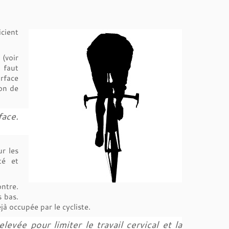
icient
 (voir
l faut
urface
ion de
face.
r les
té et
ontre.
s bas.
jà occupée par le cycliste.
vée pour limiter le travail cervical et la