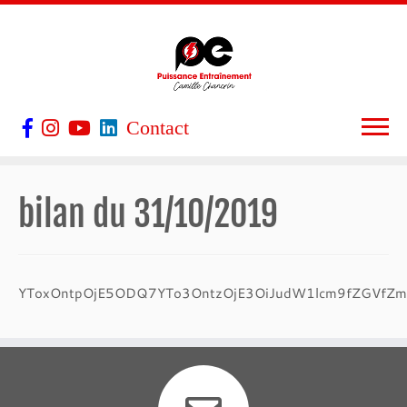
Contact
bilan du 31/10/2019
YToxOntpOjE5ODQ7YTo3OntzOjE3OiJudW1lcm9fZGVfZmFj