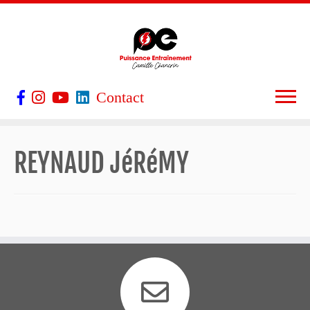
Contact
REYNAUD JéRéMY